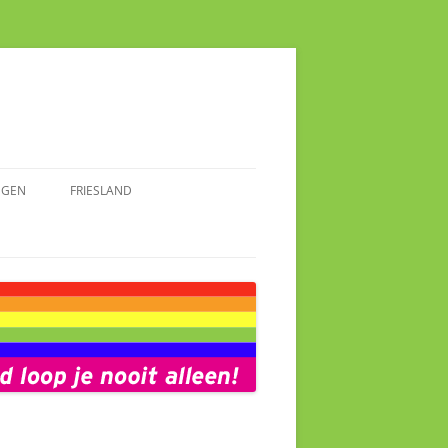
NGEN
FRIESLAND
AKMAKENDE VROUWEN
SPRAAKMAKENDE FRIEZINNEN
INGEN
FOTOALBUM FRIESLAND
ALBUM GRONINGEN
NIEUWS FRIESLAND
S GRONINGEN