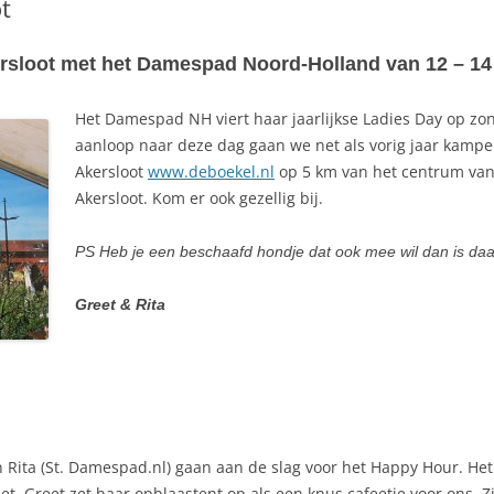
t
sloot met het Damespad Noord-Holland van 12 – 14 
Het Damespad NH viert haar jaarlijkse Ladies Day op zon
aanloop naar deze dag gaan we net als vorig jaar kamp
Akersloot
www.deboekel.nl
op 5 km van het centrum van 
Akersloot. Kom er ook gezellig bij.
PS Heb je een beschaafd hondje dat ook mee wil dan is da
Greet & Rita
ita (St. Damespad.nl) gaan aan de slag voor het Happy Hour. Het w
et. Greet zet haar opblaastent op als een knus cafeetje voor ons. 