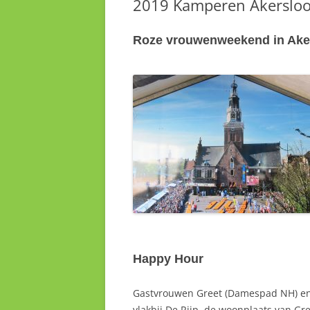
2019 Kamperen Akersloo
Roze vrouwenweekend in Aker
Happy Hour
Gastvrouwen Greet (Damespad NH) en R
vlakbij De Rijp, de woonplaats van Gre