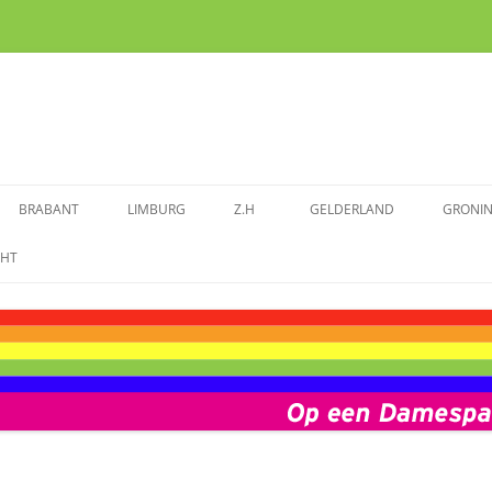
BRABANT
LIMBURG
Z.H
GELDERLAND
GRONI
ENDE VROUWEN
SPRAAKMAKENDE VROUWEN VAN
SPRAAKMAKENDE VROUWEN IN
SPRAAKMAKENDE VROUWEN
SPRAAKMAKENDE VROUWEN
SPRA
CHT
BRABANT
LIMBURG
ZUID-HOLLAND
GELDERLAND
GRON
M
AAKMAKENDE VROUWEN
ZEELAND
FOTOALBUM BRABANT
FOTOALBUM LIMBURG
FOTOALBUM ZUID-HOLLAND
FOTOALBUM GELDERLAND
FOTO
ALBUM UTRECHT
VOORBEREIDING DAMESPAD
ZEELAND
NIEUWS BRABANT
NIEUWS LIMBURG
NIEUWS ZUID-HOLLAND
NIEUWS GELDERLAND
NIEUW
UTRECHT
WS UTRECHT