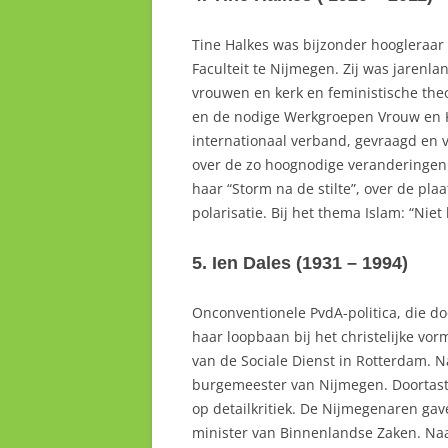
Tine Halkes was bijzonder hoogleraa
Faculteit te Nijmegen. Zij was jarenl
vrouwen en kerk en feministische the
en de nodige Werkgroepen Vrouw en K
internationaal verband, gevraagd en 
over de zo hoognodige veranderingen 
haar “Storm na de stilte”, over de plaa
polarisatie. Bij het thema Islam: “Nie
5. Ien Dales (1931 – 1994)
Onconventionele PvdA-politica, die do
haar loopbaan bij het christelijke vor
van de Sociale Dienst in Rotterdam. 
burgemeester van Nijmegen. Doortaste
op detailkritiek. De Nijmegenaren ga
minister van Binnenlandse Zaken. Na