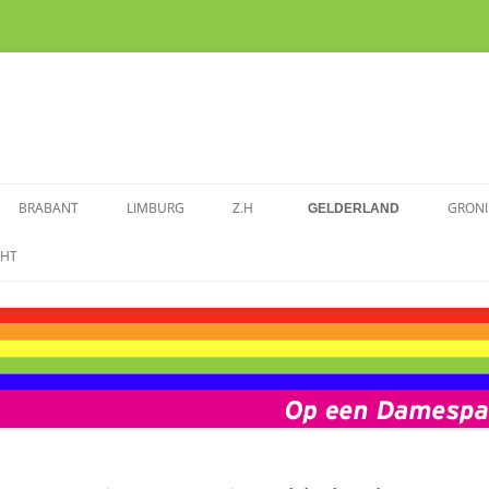
BRABANT
LIMBURG
Z.H
GRON
GELDERLAND
ENDE VROUWEN
SPRAAKMAKENDE VROUWEN VAN
SPRAAKMAKENDE VROUWEN IN
SPRAAKMAKENDE VROUWEN
SPR
CHT
SPRAAKMAKENDE VROUWE
BRABANT
LIMBURG
ZUID-HOLLAND
GRO
GELDERLAND
M
AAKMAKENDE VROUWEN
ZEELAND
FOTOALBUM BRABANT
FOTOALBUM LIMBURG
FOTOALBUM ZUID-HOLLAND
FOTOALBUM GELDERLAND
FOT
ALBUM UTRECHT
VOORBEREIDING DAMESPAD
ZEELAND
NIEUWS BRABANT
NIEUWS LIMBURG
NIEUWS ZUID-HOLLAND
NIEUWS GELDERLAND
NIEU
UTRECHT
WS UTRECHT