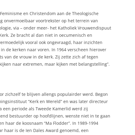
r Feminisme en Christendom aan de Theologische
ang onvermoeibaar voortrekster op het terrein van
ologie, via – onder meer- het Katholiek Vrouwendispuut
erk. Ze bracht al dan niet in oecumenisch en
vermoedelijk vooral ook ongevraagd, haar inzichten
in de kerken naar voren. In 1964 verscheen hierover
ts van de vrouw in de kerk. Zij zette zich af tegen
t kijken naar extremen, maar kijken met belangstelling”.
or zichzelf te blijven allengs populairder werd. Begon
mingsinstituut “Kerk en Wereld” en was later directeur
Na een periode als Tweede Kamerlid werd zij
nd bestuurder op hoofdlijnen, wenste niet in te gaan
ven haar de koosnaam “Ma Flodder”. In 1989-1994
ar haar is de Ien Dales Award genoemd, een