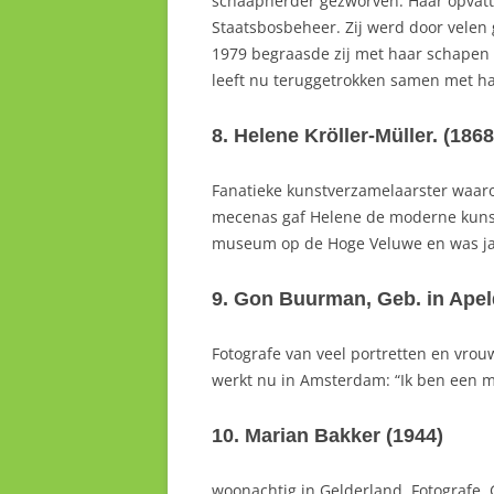
schaapherder gezworven. Haar opvatti
Staatsbosbeheer. Zij werd door velen
1979 begraasde zij met haar schapen 
leeft nu teruggetrokken samen met ha
8. Helene Kröller-Müller. (1868
Fanatieke kunstverzamelaarster waar
mecenas gaf Helene de moderne kunst
museum op de Hoge Veluwe en was jar
9. Gon Buurman, Geb. in Apel
Fotografe van veel portretten en vrou
werkt nu in Amsterdam: “Ik ben een m
10. Marian Bakker (1944)
woonachtig in Gelderland. Fotografe