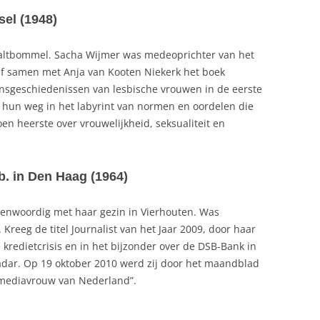
sel (1948)
n Zaltbommel. Sacha Wijmer was medeoprichter van het
f samen met Anja van Kooten Niekerk het boek
sgeschiedenissen van lesbische vrouwen in de eerste
j hun weg in het labyrint van normen en oordelen die
n heerste over vrouwelijkheid, seksualiteit en
b. in Den Haag (1964)
genwoordig met haar gezin in Vierhouten. Was
eeg de titel Journalist van het Jaar 2009, door haar
redietcrisis en in het bijzonder over de DSB-Bank in
r. Op 19 oktober 2010 werd zij door het maandblad
 mediavrouw van Nederland”.