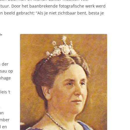
ltuur. Door het baanbrekende fotografische werk werd
n beeld gebracht: “Als je niet zichtbaar bent, besta je
-
n der
ssau op
enhage
eis ’t
,
an
ember
d en