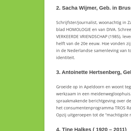
2. Sacha Wijmer, Geb. in Brus
Schrijfster/journalist, woonachtig i
blad HOMOLOGIE en van DIVA. Schree
VERKEERDE VRIENDSCHAP (1985), leven
helft van de 20e eeuw. Hoe vonden zi
in de Nederlandse samenleving van toe
identiteit.
3. Antoinette Hertsenberg, Ge
Groeide op in Apeldoorn en woont te
werkzaam in een meidenwegloophuis. Kr
spraakmakende berichtgeving over de k
het consumentenprogramma TROS Rada
Opzij uitgeroepen tot de “machtigste
4. Tine Halkes ( 1920 – 2011)