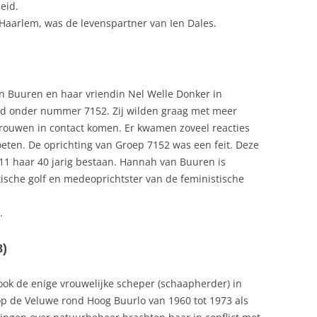
leid.
Haarlem, was de levenspartner van Ien Dales.
n Buuren en haar vriendin Nel Welle Donker in
nd onder nummer 7152. Zij wilden graag met meer
vrouwen in contact komen. Er kwamen zoveel reacties
eten. De oprichting van Groep 7152 was een feit. Deze
 2011 haar 40 jarig bestaan. Hannah van Buuren is
istische golf en medeoprichtster van de feministische
.
8)
 ook de enige vrouwelijke scheper (schaapherder) in
op de Veluwe rond Hoog Buurlo van 1960 tot 1973 als