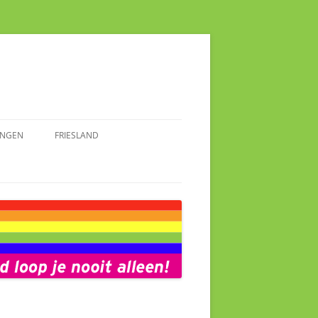
INGEN
FRIESLAND
AAKMAKENDE VROUWEN
SPRAAKMAKENDE FRIEZINNEN
N
NINGEN
FOTOALBUM FRIESLAND
OALBUM GRONINGEN
NIEUWS FRIESLAND
WS GRONINGEN