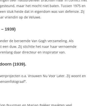
ngen over natuurbeheer brachten haar in conflict met
 gesteund, maar het mocht niet baten. Tussen 1975 en
een stuk heide dat in eigendom was van defensie. Zij
ar vriendin op de Veluwe.
 – 1939)
onder de beroemde Van Gogh verzameling. Als
 een duw. Zij stichtte het naar haar vernoemde
enlang daar directeur en inspirator van.
doorn (1939).
wenprojecten o.a. Vrouwen Nu Voor Later. Zij woont en
ensenfotograaf”.
. Gon Buurman en Marian Bakker maakten veel