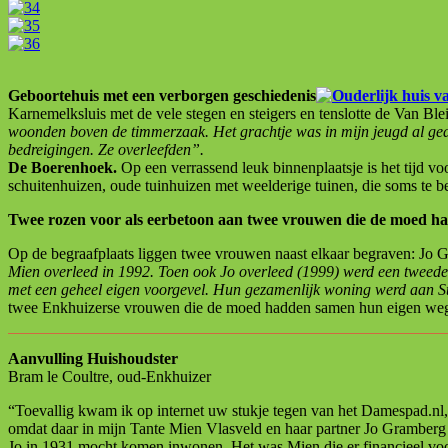
Geboortehuis met een verborgen geschiedenis
Karnemelksluis met de vele stegen en steigers en tenslotte de Van Bleis
woonden boven de timmerzaak. Het grachtje was in mijn jeugd al ged
bedreigingen. Ze overleefden”.
De Boerenhoek.
Op een verrassend leuk binnenplaatsje is het tijd v
schuitenhuizen, oude tuinhuizen met weelderige tuinen, die soms te be
Twee rozen voor als eerbetoon aan twee vrouwen die de moed h
Op de begraafplaats liggen twee vrouwen naast elkaar begraven: Jo 
Mien overleed in 1992. Toen ook Jo overleed (1999) werd een tweede 
met een geheel eigen voorgevel. Hun gezamenlijk woning werd aan S
twee Enkhuizerse vrouwen die de moed hadden samen hun eigen weg
Aanvulling Huishoudster
Bram le Coultre, oud-Enkhuizer
“Toevallig kwam ik op internet uw stukje tegen van het Damespad.nl, 
omdat daar in mijn Tante Mien Vlasveld en haar partner Jo Gramber
Jo in 1931 mocht komen inwonen. Het was Mien die er financieel voor 