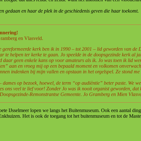
n gedaan en haar de plek in de geschiedenis geven die haar toekomt.
innering!
Gramberg en Vlasveld.
 gereformeerde kerk ben ik in 1990 – tot 2001 – lid geworden van de 
 te helpen ter kerke te gaan. Jo speelde in de doopsgezinde kerk al ja
d daar geen enkele kans op voor amateurs als ik. Jo was toen ik lid 
ten” aan en vroeg mij op een bepaald moment en volkomen onverwacht, b
nnen indenken bij mijn vallen en opstaan in het orgelspel. Ze stond me
– dames op bezoek, hoewel, de term “op audiëntie” beter paste. We werd
ns veel te lief voor! Zonder Jo was ik nooit organist geworden, dat ka
de Doopsgezinde-Remonstrantse Gemeente. Jo Gramberg en Mien Vlasveld
ete IJsselmeer lopen we langs het Buitenmuseum. Ook een aantal dinge
Enkhuizen. Het is ook de toegang tot het buitenmuseum en tot de Mas