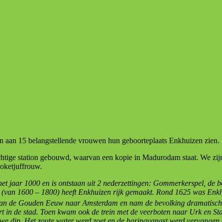
 aan 15 belangstellende vrouwen hun geboorteplaats Enkhuizen zien.
chtige station gebouwd, waarvan een kopie in Madurodam staat. We zijn
loketjuffrouw.
d het jaar 1000 en is ontstaan uit 2 nederzettingen: Gommerkerspel, de
jd (van 1600 – 1800) heeft Enkhuizen rijk gemaakt. Rond 1625 was Enkh
 van de Gouden Eeuw naar Amsterdam en nam de bevolking dramatisch a
t in de stad. Toen kwam ook de trein met de veerboten naar Urk en Sta
e dip. Het zoute water werd zoet en de haringvangst werd vervangen do