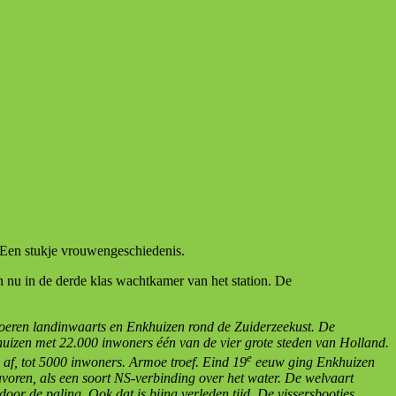
 Een stukje vrouwengeschiedenis.
 nu in de derde klas wachtkamer van het station. De
 boeren landinwaarts en Enkhuizen rond de Zuiderzeekust. De
uizen met 22.000 inwoners één van de vier grote steden van Holland.
e
f, tot 5000 inwoners. Armoe troef. Eind 19
eeuw ging Enkhuizen
voren, als een soort NS-verbinding over het water. De welvaart
or de paling. Ook dat is bijna verleden tijd. De vissersbootjes