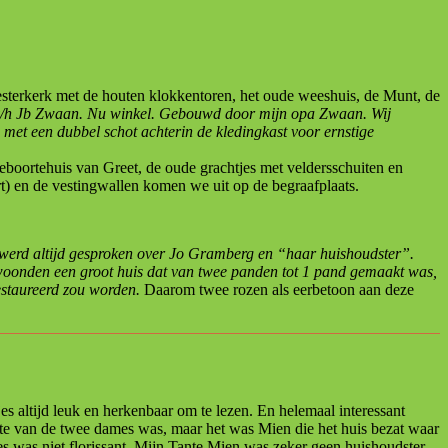
rkerk met de houten klokkentoren, het oude weeshuis, de Munt, de
 v/h Jb Zwaan. Nu winkel. Gebouwd door mijn opa Zwaan. Wij
et een dubbel schot achterin de kledingkast voor ernstige
eboortehuis van Greet, de oude grachtjes met veldersschuiten en
rt) en de vestingwallen komen we uit op de begraafplaats.
werd altijd gesproken over Jo Gramberg en “haar huishoudster”.
bewoonden een groot huis dat van twee panden tot 1 pand gemaakt was,
estaureerd zou worden.
Daarom twee rozen als eerbetoon aan deze
 altijd leuk en herkenbaar om te lezen. En helemaal interessant
e van de twee dames was, maar het was Mien die het huis bezat waar
s was niet florissant. Mijn Tante Mien was zeker geen huishoudster.