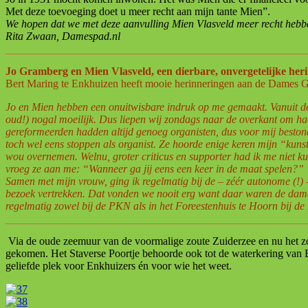
Met deze toevoeging doet u meer recht aan mijn tante Mien”.
We hopen dat we met deze aanvulling Mien Vlasveld meer recht hebbe
Rita Zwaan, Damespad.nl
Jo Gramberg en Mien Vlasveld, een dierbare, onvergetelijke her
Bert Maring te Enkhuizen heeft mooie herinneringen aan de Dames 
Jo en Mien hebben een onuitwisbare indruk op me gemaakt. Vanuit de
oud!) nogal moeilijk. Dus liepen wij zondags naar de overkant om haar
gereformeerden hadden altijd genoeg organisten, dus voor mij beston
toch wel eens stoppen als organist. Ze hoorde enige keren mijn “kuns
wou overnemen. Welnu, groter criticus en supporter had ik me niet ku
vroeg ze aan me: “Wanneer ga jij eens een keer in de maat spelen?”
Samen met mijn vrouw, ging ik regelmatig bij de – zéér autonome (!) 
bezoek vertrekken. Dat vonden we nooit erg want daar waren de dames o
regelmatig zowel bij de PKN als in het Foreestenhuis te Hoorn bij 
Via de oude zeemuur van de voormalige zoute Zuiderzee en nu het zo
gekomen. Het Staverse Poortje behoorde ook tot de waterkering van 
geliefde plek voor Enkhuizers én voor wie het weet.