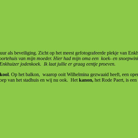
als beveiliging. Zicht op het meest gefotografeerde plekje van Enkhu
boortehuis van mijn moeder. Hier had mijn oma een koek- en snoepwinke
n Enkhuizer jodenkoek. Ik laat jullie er graag eentje proeven.
kool
. Op het balkon, waarop ooit Wilhelmina gezwaaid heeft, een open
oep van het stadhuis en wij nu ook. Het
kanon,
het Rode Paert, is een