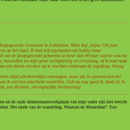
Doopsgezinde Gemeente te Enkhuizen. Mien liep, (bijna 100 jaar
ren op het orgel. Ik had zelf orgelspelen als hobby maar
werd van de doopsgezinde gemeente al meer dan 90 jaar oud en wou nu
ovendien tot mijn grote verbijstering en verrassing, of ik haar taak
 na een dienst een keer op te wachten onderaan de orgeltrap. Streng
en altijd allerhartelijkst ontvangen, maar als Jo opstond kon het
n ik wel met zekerheid vaststellen. Ook nu nog speel ik, dank zij Jo,
, een dierbare, onvergetelijke herinnering!
n uit de oude timmermanswerkplaats van mijn vader zijn hier terecht
tenbar. Het einde van de wandeling. Waarom de Mastenbar?
Een