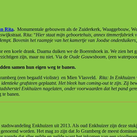
.
Monumentale gebouwen als de Zuiderkerk, Waaggebouw, Weste
wijkstraat. Rita: “
Hier staat m
ijn geboortehuis, annex timmerfabriek
empt. Bovenin het raampje van het kamertje van Joodse onderduikers, m
oor een koele drank. Daarna duiken we de Boerenhoek in. We zien het g
zichtigen zijn, maar nu niet. Via de
Oude Gouwsboom
, (een waterpoo
adden samen hun eigen weg te banen.
Gramberg (een begaafd violiste) en Mien Vlasveld.
Rita:
In Enkhuizen 
identieke grafsteen geplaatst. Het bleek hun coming-out te zijn. Zij 
tadsherstel Enkhuizen nagelaten, onder voorwaarden dat het pand ger
 te banen.
stadswandeling Enkhuizen uit 2013. Als oud Enkhuizer zijn deze stukjes
g genoemd worden. Het mag zo zijn dat Jo Gramberg de meest dominant
zorgde dat alles reilde en zeilde want het inkomen van een vioollerare