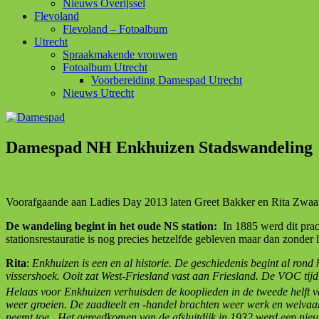
Nieuws Overijssel
Flevoland
Flevoland – Fotoalbum
Utrecht
Spraakmakende vrouwen
Fotoalbum Utrecht
Voorbereiding Damespad Utrecht
Nieuws Utrecht
Damespad NH Enkhuizen Stadswandeling
Voorafgaande aan Ladies Day 2013 laten Greet Bakker en Rita Zwaan
De wandeling begint in het oude NS station:
In 1885 werd dit pra
stationsrestauratie is nog precies hetzelfde gebleven maar dan zonder 
Rita
:
Enkhuizen is een en al historie. De geschiedenis begint al ron
vissershoek. Ooit zat West-Friesland vast aan Friesland. De VOC ti
Helaas voor Enkhuizen verhuisden de kooplieden in de tweede helft
weer groeien. De zaadteelt en -handel brachten weer werk en welvaar
neemt toe. Het gereedkomen van de afsluitdijk in 1932 werd een nieuw