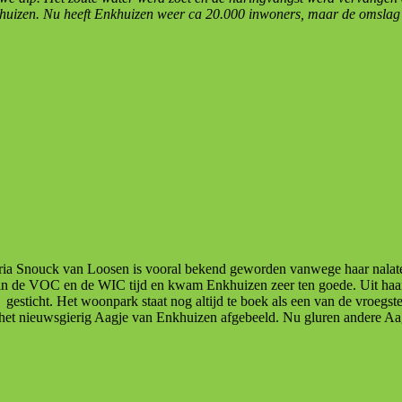
huizen. Nu heeft Enkhuizen weer ca 20.000 inwoners, maar de omslag va
ria Snouck van Loosen is vooral bekend geworden vanwege haar nalat
 in de VOC en de WIC tijd en kwam Enkhuizen zeer ten goede. Uit haar
 gesticht. Het woonpark staat nog altijd te boek als een van de vroeg
t het nieuwsgierig Aagje van Enkhuizen afgebeeld. Nu gluren andere Aa