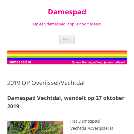
Ga
naar
Damespad
de
inhoud
Op een damespad loop je nooit alleen!
Menu
2019 DP Overijssel/Vechtdal
Damespad Vechtdal, wandelt op 27 oktober
2019
Het Damespad
Vechtdal/Overijssel is