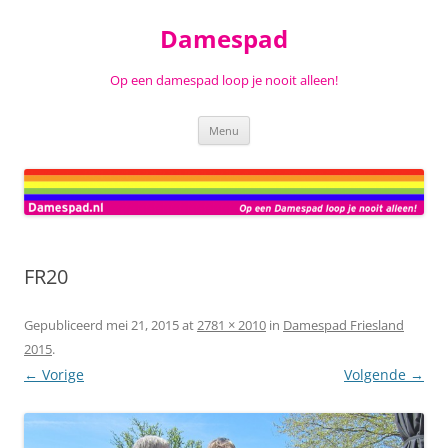
Ga
naar
Damespad
de
inhoud
Op een damespad loop je nooit alleen!
Menu
FR20
Gepubliceerd
mei 21, 2015
at
2781 × 2010
in
Damespad Friesland
2015
.
← Vorige
Volgende →