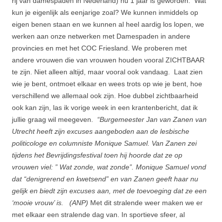
rij van damespaden in Nederland) nu 1 jaar is geworden. Wat
kun je eigenlijk als eenjarige zoal? We kunnen inmiddels op
eigen benen staan en we kunnen al heel aardig los lopen, we
werken aan onze netwerken met Damespaden in andere
provincies en met het COC Friesland. We proberen met
andere vrouwen die van vrouwen houden vooral ZICHTBAAR
te zijn. Niet alleen altijd, maar vooral ook vandaag. Laat zien
wie je bent, ontmoet elkaar en wees trots op wie je bent, hoe
verschillend we allemaal ook zijn. Hoe dubbel zichtbaarheid
ook kan zijn, las ik vorige week in een krantenbericht, dat ik
jullie graag wil meegeven.
“Burgemeester Jan van Zanen van
Utrecht heeft zijn excuses aangeboden aan de lesbische
politicologe en columniste Monique Samuel. Van Zanen zei
tijdens het Bevrijdingsfestival toen hij hoorde dat ze op
vrouwen viel: ” Wat zonde, wat zonde”. Monique Samuel vond
dat “denigrerend en kwetsend” en van Zanen geeft haar nu
gelijk en biedt zijn excuses aan, met de toevoeging dat ze een
‘mooie vrouw’ is. (ANP)
Met dit stralende weer maken we er
met elkaar een stralende dag van. In sportieve sfeer, al