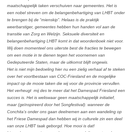
maatschappelijk taken verschuiven naar gemeentes. Het is
een nobel streven om de belangenbehartiging van LHBT onder
te brengen bij de “mienskip”. Helaas is de praktijk
weerbarstiger, gemeentes hebben hun handen vol aan de
transitie van Zorg en Welzijn. Seksuele diversiteit en
belangenbehartiging LHBT komt in dat woordenboek niet voor.
Wij doen momenteel ons uiterste best de fracties te bewegen
om een motie in te dienen tegen het voornemen van
Gedeputeerde Staten, maar de uitkomst blijft ongewis.
Het is niet mijn bedoeling hier nu een zielig verhaal af te steken
over het voortbestaan van COC-Friesland en de mogelijke
impact op de mooie taken die wij voor de provincie vervullen.
Het verheugt mij des te meer dat het Damespad Friesland een
succes is. Het is weliswaar geen maatschappelijk initiatief,
maar (geïnspireerd door het Songfestival): wanneer de
Conchita’s onder ons gaan deelnemen aan een wandeling op
het Friese Damespad dan hebben wij in culturele zin een deel
van onze LHBT taak geborgd. Hoe mooi is dat!