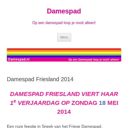
Ga
naar
Damespad
de
inhoud
Op een damespad loop je nooit alleen!
Menu
Damespad Friesland 2014
DAMESPAD FRIESLAND VIERT HAAR
e
1
VERJAARDAG OP
ZONDAG
18
MEI
2014
Een roze feestje in Sneek van het Friese Damespad.