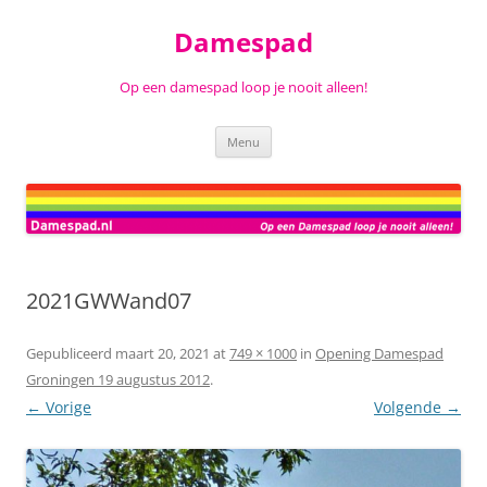
Ga
naar
Damespad
de
inhoud
Op een damespad loop je nooit alleen!
Menu
2021GWWand07
Gepubliceerd
maart 20, 2021
at
749 × 1000
in
Opening Damespad
Groningen 19 augustus 2012
.
← Vorige
Volgende →