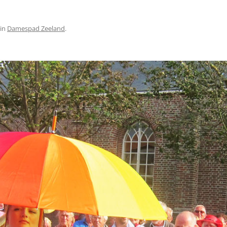
in
Damespad Zeeland
.