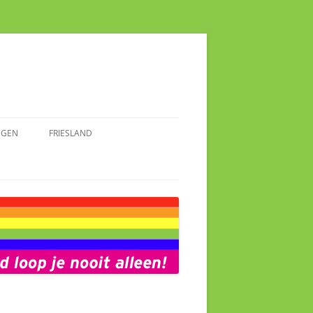
NGEN
FRIESLAND
AKMAKENDE VROUWEN
SPRAAKMAKENDE FRIEZINNEN
INGEN
FOTOALBUM FRIESLAND
ALBUM GRONINGEN
NIEUWS FRIESLAND
S GRONINGEN