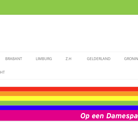
BRABANT
LIMBURG
Z.H
GELDERLAND
GRONI
ENDE VROUWEN
SPRAAKMAKENDE VROUWEN VAN
SPRAAKMAKENDE VROUWEN IN
SPRAAKMAKENDE VROUWEN
SPRAAKMAKENDE VROUWEN
SPRA
CHT
BRABANT
LIMBURG
ZUID-HOLLAND
GELDERLAND
GRON
M
AAKMAKENDE VROUWEN
ZEELAND
FOTOALBUM BRABANT
FOTOALBUM LIMBURG
FOTOALBUM ZUID-HOLLAND
FOTOALBUM GELDERLAND
FOTO
ALBUM UTRECHT
VOORBEREIDING DAMESPAD
ZEELAND
NIEUWS BRABANT
NIEUWS LIMBURG
NIEUWS ZUID-HOLLAND
NIEUWS GELDERLAND
NIEUW
UTRECHT
WS UTRECHT