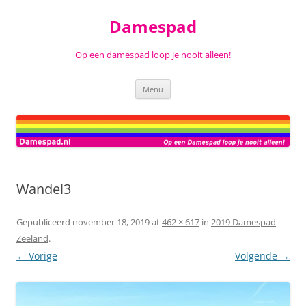
Ga
naar
Damespad
de
inhoud
Op een damespad loop je nooit alleen!
Menu
Wandel3
Gepubliceerd
november 18, 2019
at
462 × 617
in
2019 Damespad
Zeeland
.
← Vorige
Volgende →