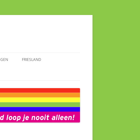
NGEN
FRIESLAND
AKMAKENDE VROUWEN
SPRAAKMAKENDE FRIEZINNEN
INGEN
FOTOALBUM FRIESLAND
ALBUM GRONINGEN
NIEUWS FRIESLAND
S GRONINGEN