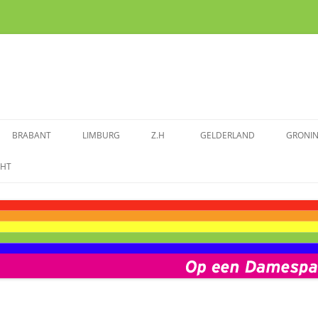
BRABANT
LIMBURG
Z.H
GELDERLAND
GRONI
ENDE VROUWEN
SPRAAKMAKENDE VROUWEN VAN
SPRAAKMAKENDE VROUWEN IN
SPRAAKMAKENDE VROUWEN
SPRAAKMAKENDE VROUWEN
SPRA
CHT
BRABANT
LIMBURG
ZUID-HOLLAND
GELDERLAND
GRON
M
AAKMAKENDE VROUWEN
ZEELAND
FOTOALBUM BRABANT
FOTOALBUM LIMBURG
FOTOALBUM ZUID-HOLLAND
FOTOALBUM GELDERLAND
FOTO
ALBUM UTRECHT
VOORBEREIDING DAMESPAD
ZEELAND
NIEUWS BRABANT
NIEUWS LIMBURG
NIEUWS ZUID-HOLLAND
NIEUWS GELDERLAND
NIEUW
UTRECHT
WS UTRECHT