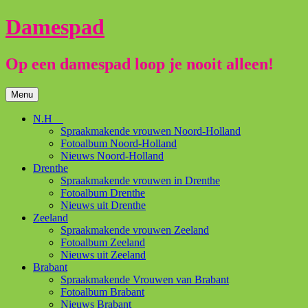
Ga
Damespad
naar
de
inhoud
Op een damespad loop je nooit alleen!
Menu
N.H
Spraakmakende vrouwen Noord-Holland
Fotoalbum Noord-Holland
Nieuws Noord-Holland
Drenthe
Spraakmakende vrouwen in Drenthe
Fotoalbum Drenthe
Nieuws uit Drenthe
Zeeland
Spraakmakende vrouwen Zeeland
Fotoalbum Zeeland
Nieuws uit Zeeland
Brabant
Spraakmakende Vrouwen van Brabant
Fotoalbum Brabant
Nieuws Brabant